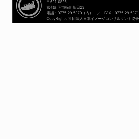
〒621-0826
京都府岡市篠新畑田23
電話：0775-29-5370（内） ／ FAX：0775-29-5371
CopyRight c 社団法人日本イメージコンサルタント協会 All R